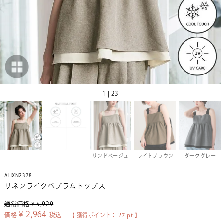
1 | 23
サンドベージュ
ライトブラウン
ダークグレー
AHXN2378
リネンライクペプラムトップス
通常価格
¥
5,929
¥
2,964
価格
税込
【 獲得ポイント：
27
pt 】