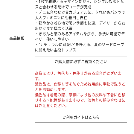
・1枚で着映えるデザインだから、シンプルなボトム
スと合わせるだけでコーデが完成
・デニム合わせで甘カジュアルに、きれいめパンツで
大人フェミニンにも着回し自在
・軽やかな着心地で暑い季節も快適。デイリーからお
出かけまで幅広く活躍
・きちんと感のあるアイテムながら、手洗い可能でデ
商品情報
イリー使いしやすい
・“ナチュラルに可愛い”を叶える、夏のワードローブ
に加えたい主役トップス
ご購入前に必ずご確認ください
商品により、色落ち・色移りがある場合がございま
す。
濃色品は、色移り等を防ぐため着用前に単独で洗うこ
とをお勧めします。
濃色品は着用の際、摩擦により他の衣料や下着に色移
りする可能性がありますので、淡色との組み合わせに
はご注意ください。
ご利用ガイドはこちら