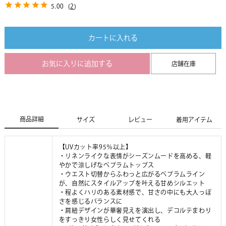
5.00
(
2
)
カートに入れる
お気に入りに追加する
店舗在庫
商品詳細
サイズ
レビュー
着用アイテム
【UVカット率95％以上】
・リネンライクな表情がシーズンムードを高める、軽
やかで涼しげなペプラムトップス
・ウエスト切替からふわっと広がるペプラムライン
が、自然にスタイルアップを叶える甘めシルエット
・程よくハリのある素材感で、甘さの中にも大人っぽ
さを感じるバランスに
・肩紐デザインが華奢見えを演出し、デコルテまわり
をすっきり女性らしく見せてくれる