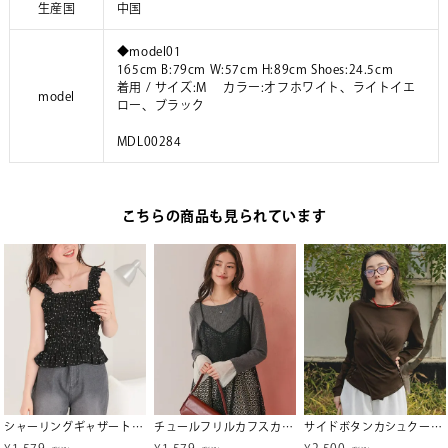
生産国
中国
◆model01
165cm B:79cm W:57cm H:89cm Shoes:24.5cm
着用 / サイズ:M カラー:オフホワイト、ライトイエ
model
ロー、ブラック
MDL00284
こちらの商品も見られています
シャーリングギャザートップス【メール便可／90】
チュールフリルカフスカットソートップス
サイドボタンカシュクールトップス【miette ミエット】【メール便可／100】
¥
1,579
¥
1,579
¥
2,500