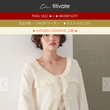
FINAL SALE ★☆★ MAX80％OFF
全品対象 ＼10%OFFクーポン／ ▶オススメはこちら
★ AUTUMN LOOKBOOK 公開 ★