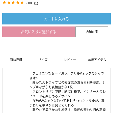
5.00
(
1
)
カートに入れる
お気に入りに追加する
店舗在庫
商品詳細
サイズ
レビュー
着用アイテム
・フェミニンなムード漂う、フリルVネックのシャツ
羽織り
・細かなストライプ状の表面感のある素材を使用。シ
ンプルながらも表情豊かな1枚
・フロントリボンで軽く結ぶ仕様で、インナーとのレ
イヤードを楽しめるデザイン
・深めのVネックに沿ってあしらわれたフリルが、顔
まわりを華やかに見せてくれる
・軽やかで柔らかな生地感は、季節の変わり目の羽織