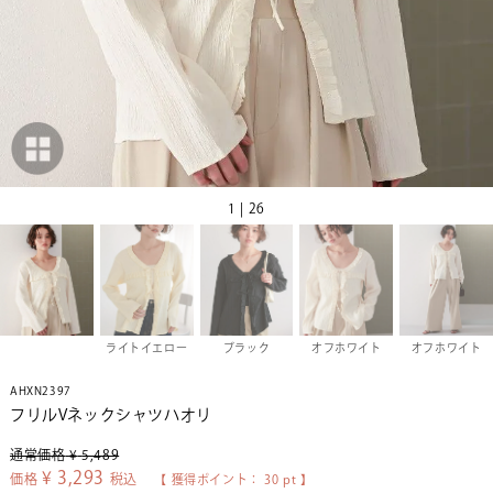
1 | 26
ライトイエロー
ブラック
オフホワイト
オフホワイト
AHXN2397
フリルVネックシャツハオリ
通常価格
¥
5,489
¥
3,293
価格
税込
【 獲得ポイント：
30
pt 】