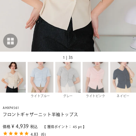
1 | 35
ライトブルー
グレー
ライトピンク
ネイビー
AHXP4561
フロントギャザーニット半袖トップス
¥
4,939
価格
税込
【 獲得ポイント：
45
pt 】
4.83
(
6
)