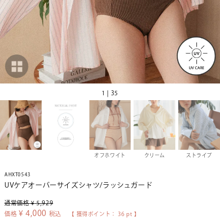
1 | 35
オフホワイト
クリーム
ストライプ
AHXT0543
UVケアオーバーサイズシャツ/ラッシュガード
通常価格
¥
5,929
¥
4,000
価格
税込
【 獲得ポイント：
36
pt 】