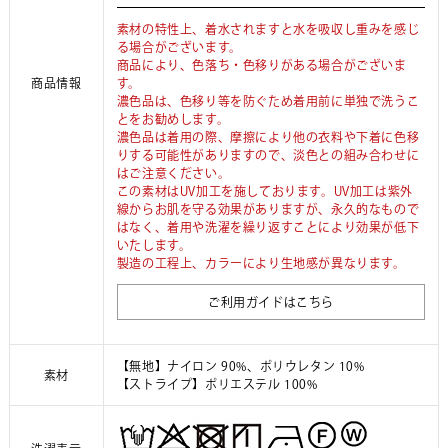
素材の特性上、着水されますと水を吸収し重みを感じ
る場合がございます。
商品により、色落ち・色移りがある場合がございま
商品情報
す。
濃色品は、色移り等を防ぐため着用前に単独で洗うこ
とをお勧めします。
濃色品は着用の際、摩擦により他の衣料や下着に色移
りする可能性がありますので、淡色との組み合わせに
はご注意ください。
この素材はUV加工を施しております。UV加工は紫外
線からお肌を守る効果がありますが、永久的なもので
はなく、着用や洗濯を繰り返すことにより効果が低下
いたします。
製造の工程上、カラーにより生地感が異なります。
ご利用ガイドはこちら
【無地】ナイロン 90%、ポリウレタン 10%
素材
【ストライプ】ポリエステル 100%