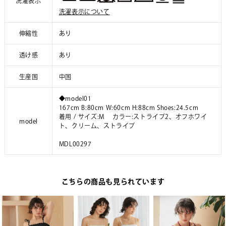
洗濯表示
洗濯表示について
伸縮性
あり
透け感
あり
生産国
中国
◆model01
167cm B:80cm W:60cm H:88cm Shoes:24.5cm
着用 / サイズ:M カラー:ストライプ2、オフホワイ
model
ト、クリーム、ストライプ
MDL00297
こちらの商品も見られています