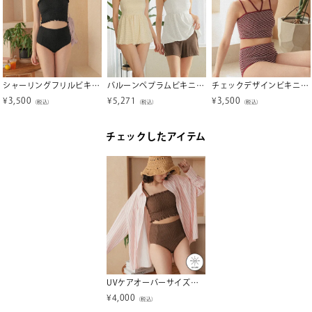
シャーリングフリルビキニ/水着【メール便可／100】
バルーンペプラムビキニ/セット水着
チェックデザインビキニ/水着【メール便可／100】
¥
3,500
¥
5,271
¥
3,500
（税込）
（税込）
（税込）
チェックしたアイテム
UVケアオーバーサイズシャツ/ラッシュガード
¥
4,000
（税込）