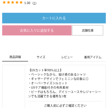
5.00
(
1
)
カートに入れる
お気に入りに追加する
店舗在庫
商品詳細
サイズ
レビュー
着用アイテム
【UVカット率98％以上】
・ベーシックながら、抜け感のあるシャツ
・ギャザーデザインでフェミニンな印象に◎
・オーバーサイズシルエット
・UVケア機能付きの布帛素材
・ビーチはもちろん、デイリーユースやレジャーシー
ンでも活躍できる優秀な1枚
ご購入前に必ずご確認ください