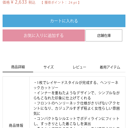
¥
2,633
価格
税込
【 獲得ポイント：
24
pt 】
カートに入れる
お気に入りに追加する
店舗在庫
商品詳細
サイズ
レビュー
着用アイテム
・1枚でレイヤードスタイルが完成する、ヘンリーネ
ックカットソー
・インナーを重ねたようなデザインで、シンプルなが
らもこなれた印象に仕上げてくれる
・フロントのヘンリーネック仕様がさりげないアクセ
ントになり、カジュアルすぎず程よく女性らしい雰囲
気に
・コンパクトなシルエットでボディラインにフィット
し、すっきりとした着こなしを演出
商品情報