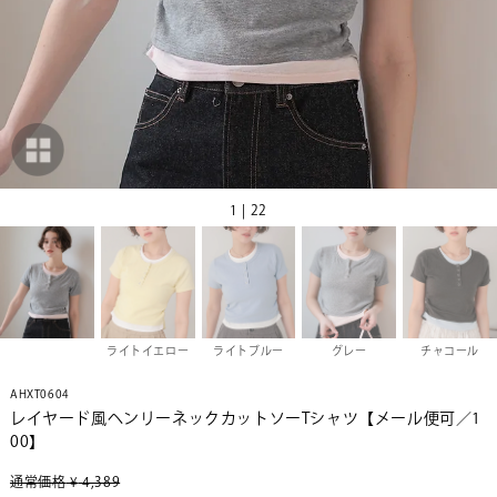
1 | 22
ライトイエロー
ライトブルー
グレー
チャコール
AHXT0604
レイヤード風ヘンリーネックカットソーTシャツ【メール便可／1
00】
通常価格
¥
4,389