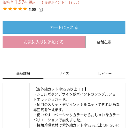
¥
1,974
価格
税込
【 獲得ポイント：
18
pt 】
5.00
(
3
)
カートに入れる
お気に入りに追加する
店舗在庫
商品詳細
サイズ
レビュー
【紫外線カット率95％以上！！】
・シェルボタンデザインがポイントのシンプルショー
ト丈ラッシュガード。
・袖口のスリットデザインとシルエットできれいめな
雰囲気を叶えます。
・使いやすいベーシックカラーからおしゃれなカラー
バリエーションで揃えました。
・接触冷感素材で紫外線カット率95％以上(UPF50＋)