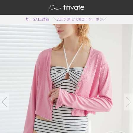
均一SALE対象 ＼2点で更に10%OFFクーポン／