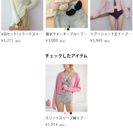
4点セット/リラックストップス&ショートパンツ付ビキニ/水着【SEADRESS シードレス】
撥水ウォータープルーフヌードブラ/水着【SEADRESS シードレス】
シアーショート丈トップス/ラッシュガード【SEADRESS シードレス】【メール便可／100】
¥
5,271
¥
3,000
¥
3,949
（税込）
（税込）
（税込）
チェックしたアイテム
スリットスリーブ細リブラッシュカーディガン【SEADRESS シードレス】
¥
1,974
（税込）