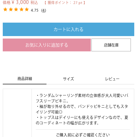
¥
3,000
価格
税込
【 獲得ポイント：
27
pt 】
4.75
(
4
)
カートに入れる
お気に入りに追加する
店舗在庫
商品詳細
サイズ
レビュー
・ランダムシャーリング素材の立体感が大人可愛いパ
フスリーブビキニ。
・袖が取り外せるので、バンドゥビキニとしてもスタ
イリング可能◎
・トップスはデイリーにも使えるデザインなので、夏
のコーディネートの幅が広がります。
ご購入前に必ずご確認ください