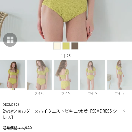
1 | 25
ライム
ライム
ライム
ライム
DDXM0526
2wayショルダー×ハイウエストビキニ/水着【SEADRESS シード
レス】
通常価格
¥
5,929