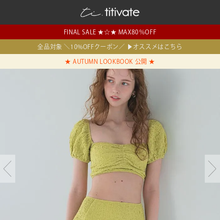
FINAL SALE ★☆★ MAX80％OFF
全品対象 ＼10%OFFクーポン／ ▶オススメはこちら
★ AUTUMN LOOKBOOK 公開 ★