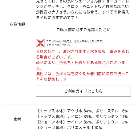
見せてくれ、首の長いウェーブさんはチョーカーアレ
ンジがマッチし、クロシェやニットなど自然な風合い
が得意なナチュラルさんにも似合う、すべての骨格ス
タイルにおすすめです！
商品情報
ご購入前に必ずご確認ください
素材の特性上、着水されますと水を吸収し重みを感じ
る場合がございます。
商品により、色落ち・色移りがある場合がございま
す。
濃色品は、色移り等を防ぐため着用前に単独で洗うこ
とをお勧めします。
ご利用ガイドはこちら
【トップス本体】アクリル 84%、ポリエステル 16%
【トップス裏地】ナイロン 85%、ポリウレタン 15%
素材
【ショーツ本体】ナイロン 85%、ポリウレタン 15%
【ショーツ裏地】ポリエステル 100%