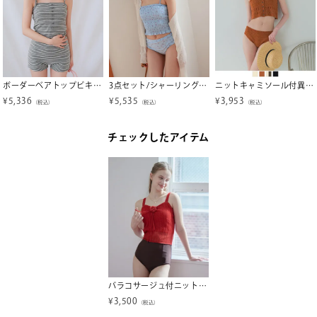
ボーダーベアトップビキニ/水着【miette ミエット】【メール便可／100】
3点セット/シャーリングビキニ×ショートパンツ/水着【miette ミエット】
ニットキャミソール付異素材ビキニ/セット水着【SEADRESS シードレス】
¥
5,336
¥
5,535
¥
3,953
（税込）
（税込）
（税込）
チェックしたアイテム
バラコサージュ付ニットビキニ/水着【SEADRESS シードレス】【メール便可／100】
¥
3,500
（税込）