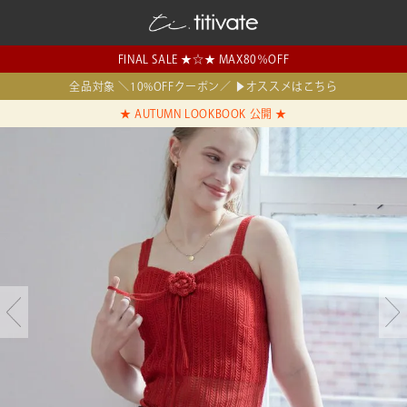
FINAL SALE ★☆★ MAX80％OFF
全品対象 ＼10%OFFクーポン／ ▶オススメはこちら
★ AUTUMN LOOKBOOK 公開 ★