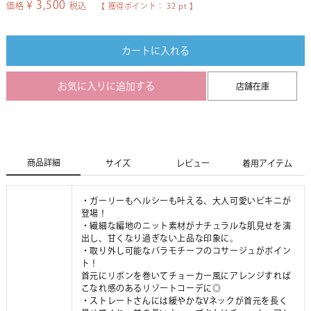
¥
3,500
価格
税込
【 獲得ポイント：
32
pt 】
カートに入れる
お気に入りに追加する
店舗在庫
商品詳細
サイズ
レビュー
着用アイテム
・ガーリーもヘルシーも叶える、大人可愛いビキニが
登場！
・繊細な編地のニット素材がナチュラルな肌見せを演
出し、甘くなり過ぎない上品な印象に。
・取り外し可能なバラモチーフのコサージュがポイン
ト！
首元にリボンを巻いてチョーカー風にアレンジすれば
こなれ感のあるリゾートコーデに◎
・ストレートさんには緩やかなVネックが首元を長く