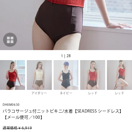
1 | 28
アイボリー
ネイビー
レッド
レッド
DHXM0630
バラコサージュ付ニットビキニ/水着【SEADRESS シードレス】
【メール便可／100】
通常価格
¥
6,919