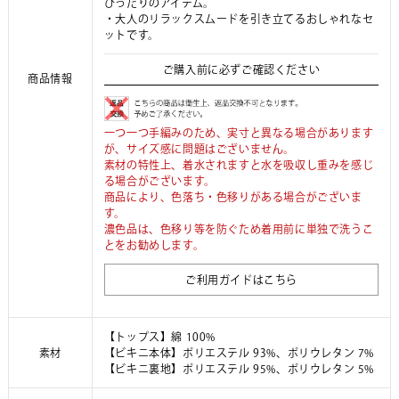
ぴったりのアイテム。
・大人のリラックスムードを引き立てるおしゃれなセ
ットです。
ご購入前に必ずご確認ください
商品情報
一つ一つ手編みのため、実寸と異なる場合があります
が、サイズ感に問題はございません。
素材の特性上、着水されますと水を吸収し重みを感じ
る場合がございます。
商品により、色落ち・色移りがある場合がございま
す。
濃色品は、色移り等を防ぐため着用前に単独で洗うこ
とをお勧めします。
ご利用ガイドはこちら
【トップス】綿 100%
素材
【ビキニ本体】ポリエステル 93%、ポリウレタン 7%
【ビキニ裏地】ポリエステル 95%、ポリウレタン 5%