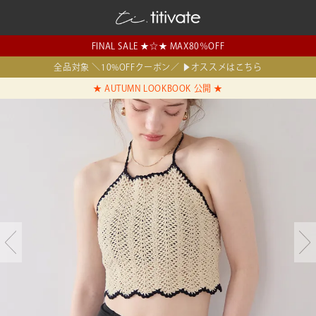
FINAL SALE ★☆★ MAX80％OFF
全品対象 ＼10%OFFクーポン／ ▶オススメはこちら
★ AUTUMN LOOKBOOK 公開 ★