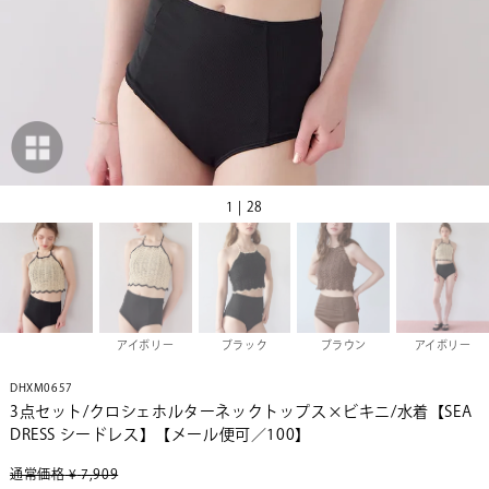
1 | 28
アイボリー
ブラック
ブラウン
アイボリー
DHXM0657
3点セット/クロシェホルターネックトップス×ビキニ/水着【SEA
DRESS シードレス】【メール便可／100】
通常価格
¥
7,909