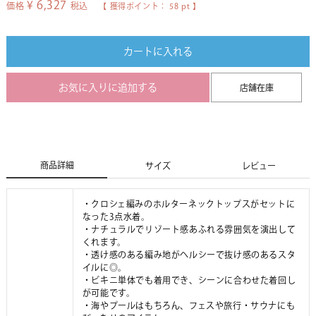
¥
6,327
価格
税込
【 獲得ポイント：
58
pt 】
カートに入れる
お気に入りに追加する
店舗在庫
商品詳細
サイズ
レビュー
・クロシェ編みのホルターネックトップスがセットに
なった3点水着。
・ナチュラルでリゾート感あふれる雰囲気を演出して
くれます。
・透け感のある編み地がヘルシーで抜け感のあるスタ
イルに◎。
・ビキニ単体でも着用でき、シーンに合わせた着回し
が可能です。
・海やプールはもちろん、フェスや旅行・サウナにも