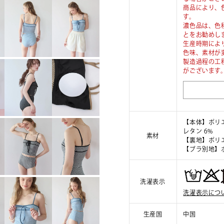
商品により、
す。
濃色品は、色
とをお勧めし
生産時期によ
色味、素材が
製造過程の工
がございます
【本体】ポリエ
レタン 6%
素材
【裏地】ポリエ
【ブラ別地】ポ
洗濯表示
洗濯表示につ
生産国
中国