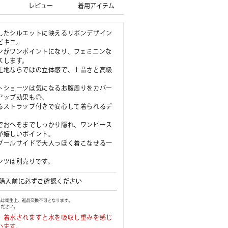
レビュー
着用アイテム
したシルエットに映えるリボンデザイン
ビキニ。
ンがワンポイントになり、フェミニンな
スします。
生地ならではの立体感で、上品さと高級
トショーツは気になるお腹周りをカバー
アップ効果も◎。
るストラップ付きで安心して着られるデ
でおへそまでしっかり隠れ、ワンピース
が嬉しいポイント。
プールサイドで大人っぽく着こなせる一
ンツは別売りです。
購入前に必ずご確認ください
、着水されますと水を吸収し重みを感じ
います。