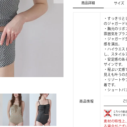
商品詳細
サイズ
・すっきりと
のジャガード
・胸元のリボ
雰囲気をプラ
・ジャガード
感を演出。
・ハイウエス
し、スタイル
・安定感のあ
ザインです。
・程よい丈感
見えも叶うの
・リゾートや
着です。
・ショートパ
ご
商品情報
素材の特性上
る場合がござ