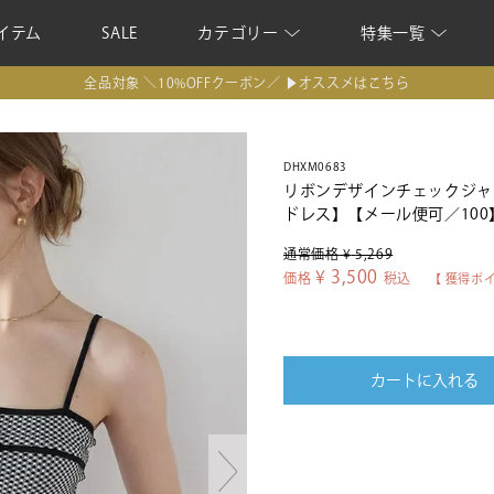
イテム
SALE
カテゴリー
特集一覧
全品対象 ＼10%OFFクーポン／ ▶オススメはこちら
DHXM0683
リボンデザインチェックジャガー
ドレス】【メール便可／100
通常価格
¥
5,269
¥
3,500
価格
税込
【 獲得ポ
カートに入れる