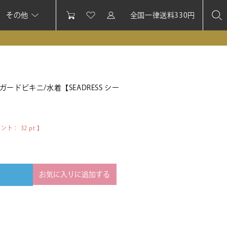
その他
全国一律送料330円
ドビキニ/水着【SEADRESS シー
】
イント：
32
pt 】
お気に入りに追加する