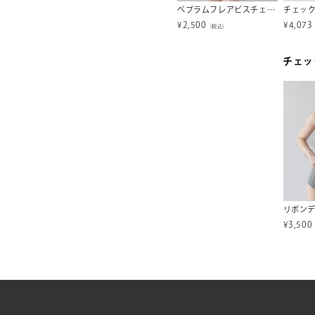
フリルデザインビキニ/4点セット水着
厚底ラウンドトゥトングサンダル【SEADRESS シードレス】
ペプラムフレアビスチェビキニ/水着【SEADRESS シードレス】【メール便可／100】
¥
3,500
¥
2,500
¥
4,073
税込）
（税込）
（税込）
チェッ
¥
3,500