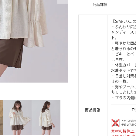
商品詳細
【S/M/L/X
・ふんわり広
ャンディース
ト。
・軽やかな凹
と着られるの
・ビキニはベ
し自在。
・体型カバー
水着セットで
・日差し対策
りの一枚。
・海やプール
ちょっとした
・ブラの内側
ご
商品情報
素材の特性上