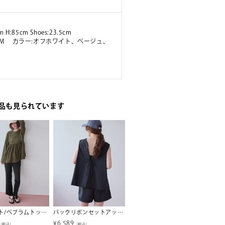
m H:85cm Shoes:23.5cm
ズ:M カラー:オフホワイト、ベージュ、
品も見られています
2点セット/ペプラムトップス×フレアレギンス/ラッシュガード【SEADRESS シードレス】
バックリボンセットアップ/水着【SEADRESS シードレス】
リネンライクVネックフリルデザインノースリーブワンピース
¥
6,589
¥
3,500
¥
4,00
（税込）
（税込）
（税込）