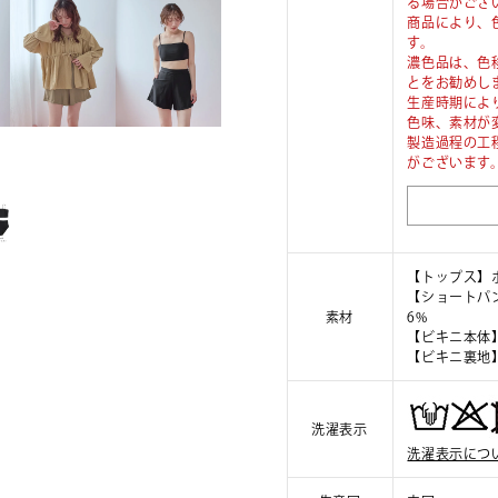
る場合がござ
商品により、
す。
濃色品は、色
とをお勧めし
生産時期によ
色味、素材が
製造過程の工
がございます
【トップス】ポ
【ショートパン
素材
6%
【ビキニ本体】
【ビキニ裏地】
洗濯表示
洗濯表示につ