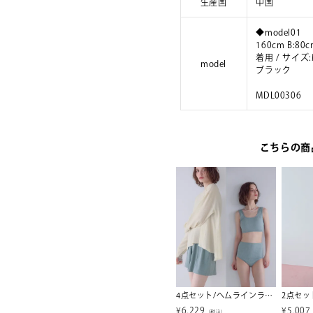
生産国
中国
◆model01
160cm B:80c
着用 / サイ
model
ブラック
MDL00306
こちらの商
イクワイドパンツ
チビバルーン半袖トップス【メール便可／100】
4点セット/ヘムラインラッシュガード×ビキニ/水着【SEADRESS シードレス】
¥
4,829
¥
6,229
¥
5,007
税込）
（税込）
（税込）