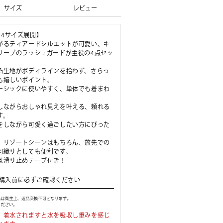
サイズ
レビュー
L の4サイズ展開】
がるティアードシルエットが可愛い、キ
リーブのラッシュガードが主役の4点セッ
凸生地がボディラインを拾わず、さらっ
も嬉しいポイント。
ーシックに使いやすく、単体でも着まわ
しながらおしゃれ見えを叶える、頼れる
す。
をしながら可愛く過ごしたい方にぴった
、リゾートシーンはもちろん、旅先での
羽織りとしても便利です。
は滑り止めテープ付き！
購入前に必ずご確認ください
、着水されますと水を吸収し重みを感じ