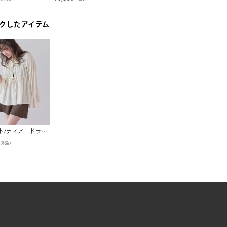
クしたアイテム
4点セット/ティアードラッシュガード×ビキニ/水着【SEADRESS シードレス】
（税込）