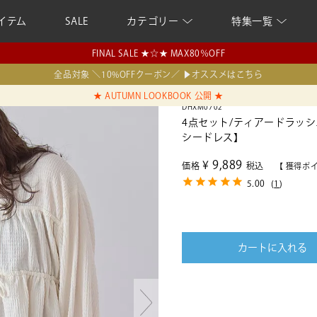
イテム
SALE
カテゴリー
特集一覧
FINAL SALE ★☆★ MAX80％OFF
全品対象 ＼10%OFFクーポン／ ▶オススメはこちら
★ AUTUMN LOOKBOOK 公開 ★
DHXM0702
4点セット/ティアードラッシュ
シードレス】
¥
9,889
価格
税込
【 獲得ポ
5.00
(
1
)
カートに入れる