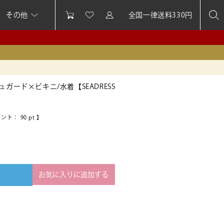
その他
全国一律送料330円
ガード×ビキニ/水着【SEADRESS
イント：
90
pt 】
お気に入りに追加する