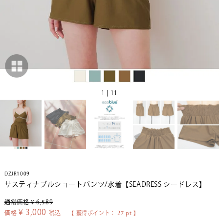
1 | 11
DZJR1009
サスティナブルショートパンツ/水着【SEADRESS シードレス】
通常価格
¥
6,589
¥
3,000
価格
税込
【 獲得ポイント：
27
pt 】