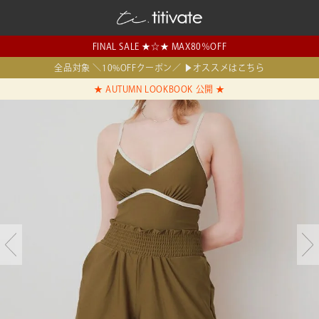
FINAL SALE ★☆★ MAX80％OFF
全品対象 ＼10%OFFクーポン／ ▶オススメはこちら
★ AUTUMN LOOKBOOK 公開 ★