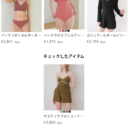
バックリボンホルターネックビキニ/水着【SEADRESS シードレス】【メール便可／100】
バッククロスフリルワンピース/水着【SEADRESS シードレス】
カシュクールオールインワン/ラッシュガード/水着【SEADRESS シードレス】
¥
2,841
¥
1,975
¥
2,194
（税込）
（税込）
（税込）
チェックしたアイテム
サスティナブルショートパンツ/水着【SEADRESS シードレス】
¥
3,000
（税込）