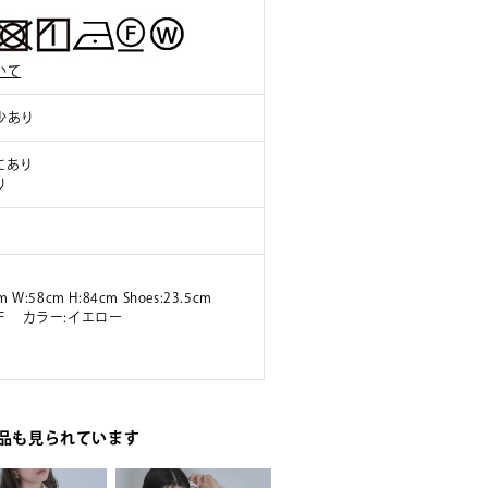
いて
少あり
にあり
り
m W:58cm H:84cm Shoes:23.5cm
ズ:F カラー:イエロー
品も見られています