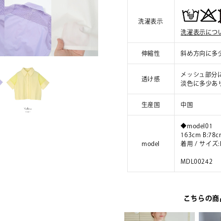
洗濯表示
洗濯表示につ
伸縮性
斜め方向に多
メッシュ部分
透け感
淡色に多少あ
生産国
中国
◆model01
163cm B:78c
model
着用 / サイ
MDL00242
こちらの商