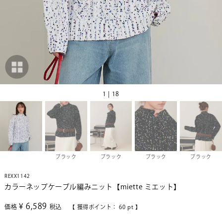
1 | 18
ブラック
ブラック
ブラック
ブラック
REXX1142
カラーネップケーブル編みニット【miette ミエット】
¥
6,589
価格
税込
【 獲得ポイント：
60
pt 】