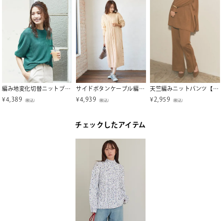
編み地変化切替ニットプルオーバー【メール便可／100】
サイドボタンケーブル編みニットワンピース
天竺編みニットパンツ【メール便可／100】
¥
4,389
¥
4,939
¥
2,959
（税込）
（税込）
（税込）
チェックしたアイテム