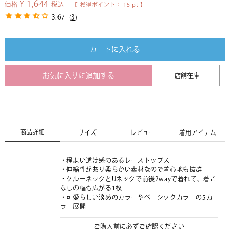
¥
1,644
価格
税込
【 獲得ポイント：
15
pt 】
3.67
(
3
)
カートに入れる
お気に入りに追加する
店舗在庫
商品詳細
サイズ
レビュー
着用アイテム
・程よい透け感のあるレーストップス
・伸縮性があり柔らかい素材なので着心地も抜群
・クルーネックとUネックで前後2wayで着れて、着こ
なしの幅も広がる1枚
・可愛らしい淡めのカラーやベーシックカラーの5カ
ラー展開
ご購入前に必ずご確認ください