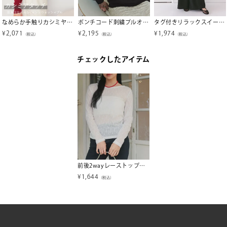
なめらか手触りカシミヤタッチボートネックニット
ポンチコード刺繍プルオーバー
タグ付きリラックスイージーパンツ
¥
2,071
¥
2,195
¥
1,974
（税込）
（税込）
（税込）
チェックしたアイテム
前後2wayレーストップス【miette ミエット】【メール便可／100】
¥
1,644
（税込）