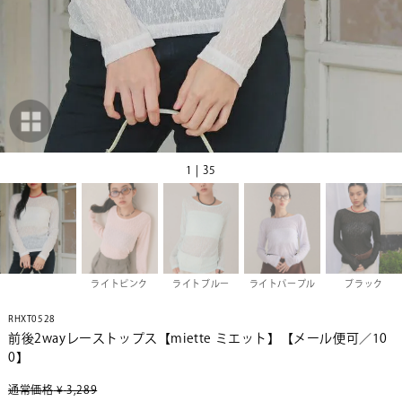
1 | 35
ライトピンク
ライトブルー
ライトパープル
ブラック
RHXT0528
前後2wayレーストップス【miette ミエット】【メール便可／10
0】
通常価格
¥
3,289