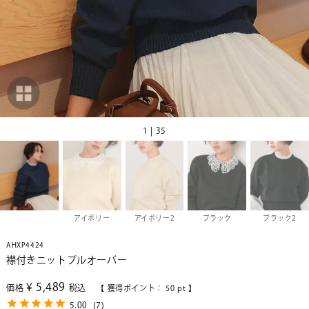
1 | 35
アイボリー
アイボリー2
ブラック
ブラック2
AHXP4424
襟付きニットプルオーバー
¥
5,489
価格
税込
【 獲得ポイント：
50
pt 】
5.00
(
7
)