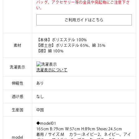
バッグ、アクセサリー等の金具や突起物にご注意下さ
い。
ご利用ガイドはこちら
【本体】ポリエステル 100%
素材
【襟土台】ポリエステル 65%、綿 35%
【襟】綿 100%
洗濯表示
洗濯表示について
伸縮性
あり
透け感
なし
生産国
中国
◆model01
165cm B:79cm W:57cm H:89cm Shoes:24.5cm
着用 / サイズ:M カラー:ネイビー2、ネイビー、アイ
model