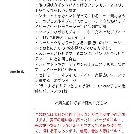
・後の涙明きボタンがさりげないアクセントとなり、
上品で女性らしい印象に
・シルエットをきれいに保ってくれるニット素材なの
で、カジュアルすぎないスウェットライクな扱いでデ
イリーにもセレモニーシーンにも対応可能
・シンプルながらもディテールにこだわったデザイン
で、1枚で着映えするアイテム
・ベーシックなカラーによる、襟違いのバリエーショ
ンでお気に入りの1枚を見つけていただけます
・スカート合わせでフェミニンに、パンツと合わせて
スマートにと着回し自在
・ジャケットやカーディガンの中に重ねてももたつか
ず、レイヤードにも最適
商品情報
・セレモニー、オフィス、デイリーと幅広いシーンで
活躍する万能プルオーバー
・“ラフすぎずキチンとしすぎない”、titivateらしい絶
妙なバランスの1枚
ご購入前に必ずご確認ください
この製品は素材の特性上引っ掛けが生じやすい面があ
ります。表面の粗い物に擦ったり、バッグやベルト、
先の鋭い物にひっかけますとささくれや糸が浮き易
く、切れる事もあります。着用、着脱の際はベルト、