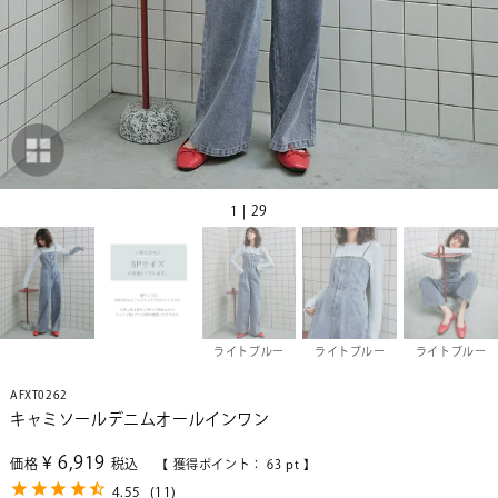
1 | 29
ライトブルー
ライトブルー
ライトブルー
AFXT0262
キャミソールデニムオールインワン
¥
6,919
価格
税込
【 獲得ポイント：
63
pt 】
4.55
(
11
)