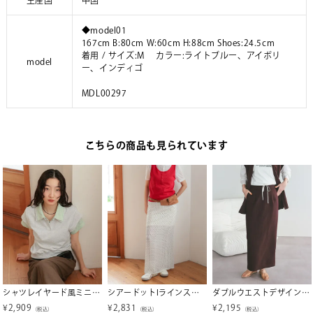
生産国
中国
◆model01
167cm B:80cm W:60cm H:88cm Shoes:24.5cm
着用 / サイズ:M カラー:ライトブルー、アイボリ
model
ー、インディゴ
MDL00297
こちらの商品も見られています
シャツレイヤード風ミニ裏毛トップス【miette ミエット】
シアードットIラインスカート【miette ミエット】【メール便可／100】
ダブルウエストデザインタイトスカート
¥
2,909
¥
2,831
¥
2,195
（税込）
（税込）
（税込）