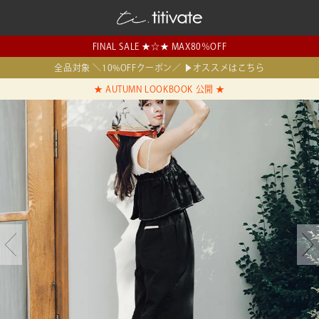
FINAL SALE ★☆★ MAX80％OFF
全品対象 ＼10%OFFクーポン／ ▶オススメはこちら
★ AUTUMN LOOKBOOK 公開 ★