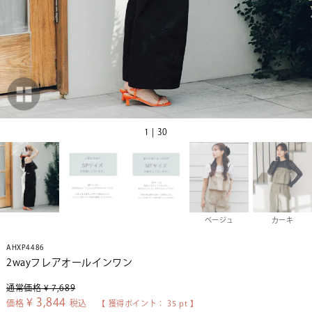
1 | 30
ベージュ
カーキ
AHXP4486
2wayフレアオールインワン
通常価格
¥
7,689
¥
3,844
価格
税込
【 獲得ポイント：
35
pt 】