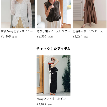
前後2way切替デザインレーストップス
透かし編みノースリペプラムニット【miette ミエット】【メール便可／100】
切替ギャザーワンピース
¥
2,469
¥
2,567
¥
3,294
（税込）
（税込）
（税込）
チェックしたアイテム
2wayフレアオールインワン
¥
3,844
（税込）