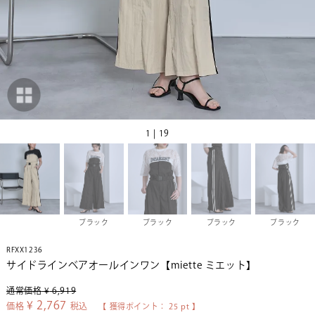
1 | 19
ブラック
ブラック
ブラック
ブラック
RFXX1236
サイドラインベアオールインワン【miette ミエット】
通常価格
¥
6,919
¥
2,767
価格
税込
【 獲得ポイント：
25
pt 】