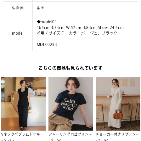
生産国
中国
◆model01
165cm B:73cm W:57cm H:83cm Shoes:24.5cm
model
着用 / サイズ:F カラー:ベージュ、ブラック
MDL00253
こちらの商品も見られています
Vネックペプラムドッキングオールインワン
シャーリングロゴプリントTシャツ【メール便可／100】
チョーカー付きリブワンピース
¥
2,767
¥
2,500
¥
2,500