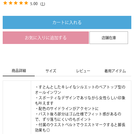
5.00
(
1
)
カートに入れる
お気に入りに追加する
店舗在庫
商品詳細
サイズ
レビュー
着用アイテム
・すとんとしたキレイなシルエットのベアトップ型の
オールインワン
・スポーティなデザインでありながら女性らしい印象
も叶えます
・配色のサイドラインがアクセントに
・バスト後ろ部分はゴム仕様でフィット感があるの
で、ずり落ちにくいのもポイント
・付属のウエストベルトでウエストマークすると脚長
効果も◎