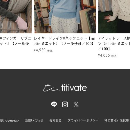
色フィンガーリブニ
レイヤードライクVネックニット【mi
アイレットレース
ミエット】【メール便
ette ミエット】【メール便可／100】
ン【miette ミ
／100】
¥
4,939
（税込）
¥
4,655
（税込）
 -overseas-
お問い合わせ
会社概要
プライバシーポリシー
特定商取引法に基