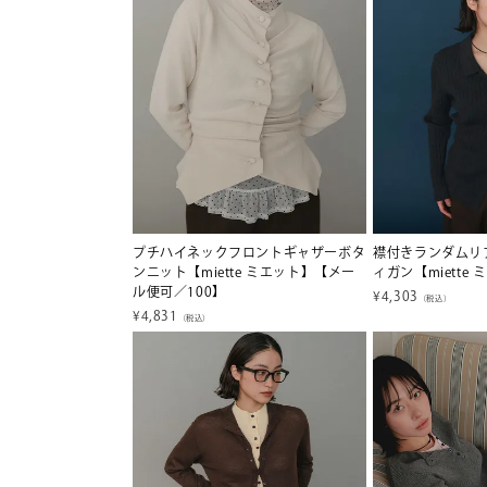
プチハイネックフロントギャザーボタ
襟付きランダムリ
ンニット【miette ミエット】【メー
ィガン【miette
ル便可／100】
¥
4,303
（税込）
¥
4,831
（税込）