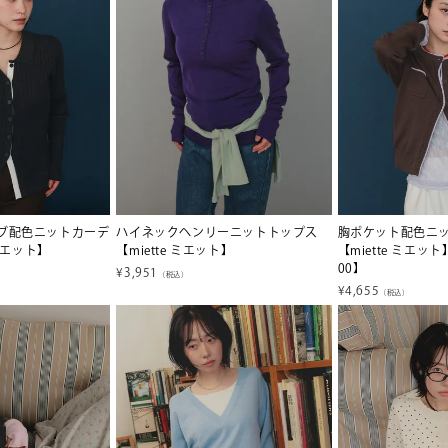
ブ配色ニットカーデ
ハイネックヘンリーニットトップス
胸ポケット配色ニ
 ミエット】
【miette ミエット】
【miette ミエ
00】
¥
3,951
（税込）
¥
4,655
（税込）