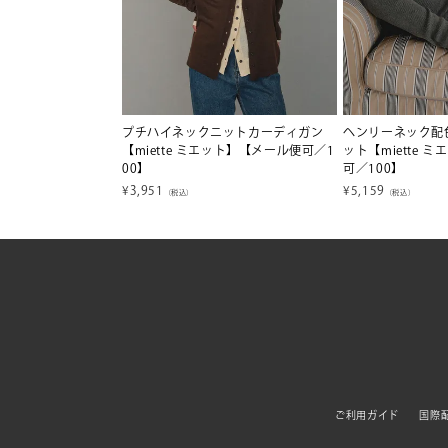
プチハイネックニットカーディガン
ヘンリーネック配
【miette ミエット】【メール便可／1
ット【miette 
00】
可／100】
¥
3,951
¥
5,159
（税込）
（税込）
ご利用ガイド
国際配送