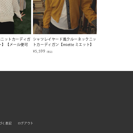
柄ニットカーディガ
シャツレイヤード風クルーネックニッ
エット】【メール便可
トカーディガン【miette ミエット】
¥
5,599
（税込）
づく表記
ログアウト