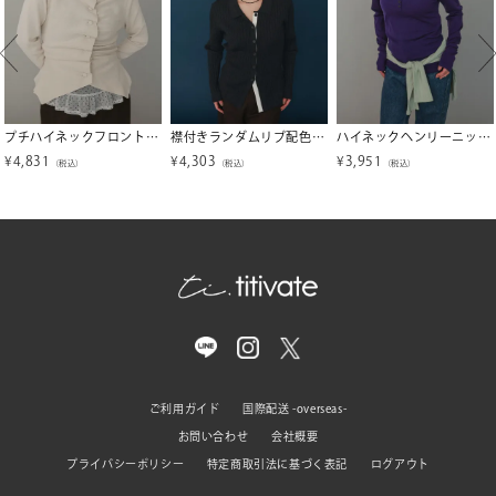
プチハイネックフロントギャザーボタンニット【miette ミエット】【メール便可／100】
襟付きランダムリブ配色ニットカーディガン【miette ミエット】
ハイネックヘンリーニットトップス【miette ミエット】
¥
4,831
¥
4,303
¥
3,951
（税込）
（税込）
（税込）
ご利用ガイド
国際配送 -overseas-
お問い合わせ
会社概要
プライバシーポリシー
特定商取引法に基づく表記
ログアウト