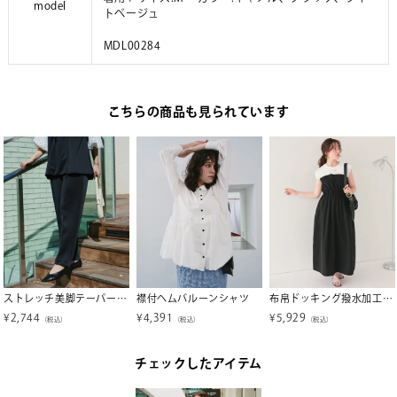
model
トベージュ
MDL00284
こちらの商品も見られています
ストレッチ美脚テーパードタックパンツ
襟付ヘムバルーンシャツ
布帛ドッキング撥水加工ワンピース
¥
2,744
¥
4,391
¥
5,929
（税込）
（税込）
（税込）
チェックしたアイテム