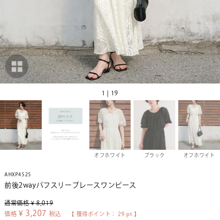
1 | 19
オフホワイト
ブラック
オフホワイト
AHXP4525
前後2wayパフスリーブレースワンピース
通常価格
¥
8,019
¥
3,207
価格
税込
【 獲得ポイント：
29
pt 】