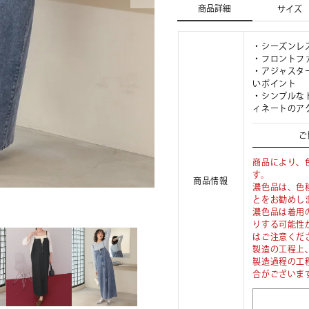
商品詳細
サイズ
・シーズンレ
・フロントフ
・アジャスタ
いポイント
・シンプルな
ィネートのア
ご
商品により、
す。
商品情報
濃色品は、色
とをお勧めし
濃色品は着用
りする可能性
はご注意くだ
製造の工程上
製造過程の工
合がございま