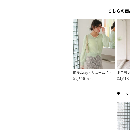
こちらの商
ダブルストラップカップ付きキャミソール
ギャザーボリュームキャミソールワンピース
前後2wayボリュームスリーブシアーニットカーディガン
ポロ襟
¥
2,500
¥
2,500
¥
4,613
税込）
（税込）
（税込）
チェッ