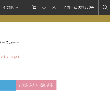
その他
全国一律送料330円
パースカート
イント：
30
pt 】
お気に入りに追加する