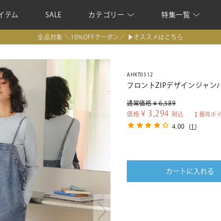
イテム
SALE
カテゴリー
特集一覧
全品対象 ＼10%OFFクーポン／ ▶オススメはこちら
AHXT0512
フロントZIPデザインジャン
通常価格
¥
6,589
¥
3,294
価格
税込
【 獲得ポ
4.00
(
1
)
カートに入れる