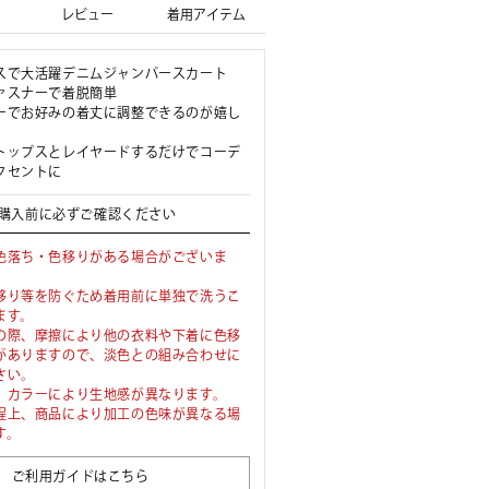
レビュー
着用アイテム
スで大活躍デニムジャンパースカート
ァスナーで着脱簡単
ーでお好みの着丈に調整できるのが嬉し
トップスとレイヤードするだけでコーデ
クセントに
購入前に必ずご確認ください
色落ち・色移りがある場合がございま
移り等を防ぐため着用前に単独で洗うこ
ます。
の際、摩擦により他の衣料や下着に色移
がありますので、淡色との組み合わせに
さい。
、カラーにより生地感が異なります。
程上、商品により加工の色味が異なる場
す。
ご利用ガイドはこちら