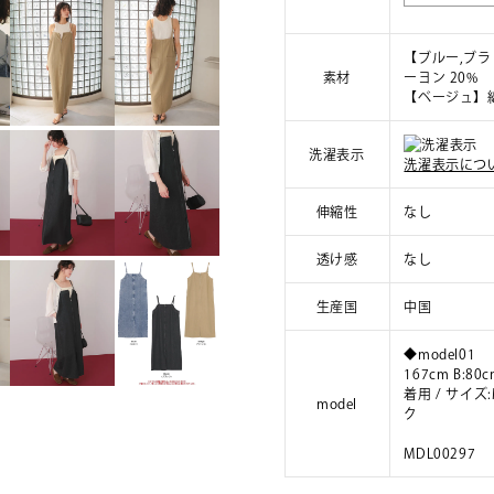
【ブルー,ブラ
素材
ーヨン 20%
【ベージュ】綿
洗濯表示
洗濯表示につ
伸縮性
なし
透け感
なし
生産国
中国
◆model01
167cm B:80c
着用 / サイ
model
ク
MDL00297