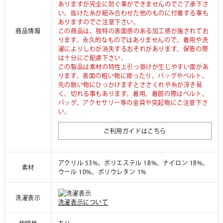
ありますが完全に防ぐ事ができませんのでご了承下さ
い。抜けた糸が組み合わせた他のものに付着する事も
ありますのでご注意下さい。
商品情報
この商品は、独特の表面感のある加工感が施されてお
ります。永久的なものではありませんので、着用や洗
濯によりしわが消失するおそれがあります。保管の際
は十分にご配慮下さい。
この製品は素材の特性上引っ掛けが生じやすい面があ
ります。表面の粗い物に擦ったり、バッグやベルト、
先の鋭い物にひっかけますとささくれや糸が浮き易
く、切れる事もあります。着用、着脱の際はベルト、
バッグ、アクセサリー等の金具や突起物にご注意下さ
い。
ご利用ガイドはこちら
アクリル 53%、ポリエステル 18%、ナイロン 18%、
素材
ウール 10%、ポリウレタン 1%
洗濯表示
洗濯表示について