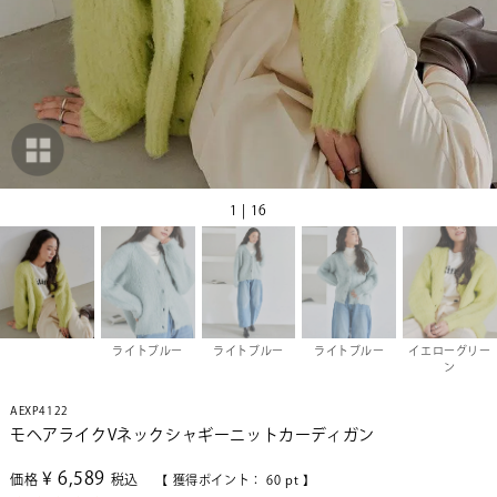
1 | 16
ライトブルー
ライトブルー
ライトブルー
イエローグリー
ン
AEXP4122
モヘアライクVネックシャギーニットカーディガン
¥
6,589
価格
税込
【 獲得ポイント：
60
pt 】