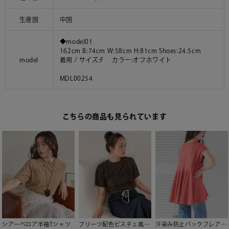
生産国
中国
◆model01
162cm B:74cm W:58cm H:81cm Shoes:24.5cm
model
着用 / サイズ:F カラー:オフホワイト
MDL00254
こちらの商品も見られています
シアーベロア半袖Tシャツ
プリーツ配色ビスチェ風プルオーバー【メール便可／100】
汗染み防止バックフレアTシャツ【メール便可／100】