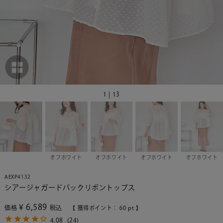
1 | 13
オフホワイト
オフホワイト
オフホワイト
オフホワイト
AEXP4132
シアージャガードバックリボントップス
¥
6,589
価格
税込
【 獲得ポイント：
60
pt 】
4.08
(
24
)