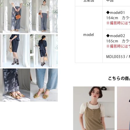
生産国
中国
◆model01
164cm カ
※撮影時には
model
◆model02
165cm カ
※撮影時には
MDL00353 /
こちらの商