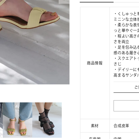
・くしゅっと
ミニンな立体
・柔らかな表
っと華やぐ一
・程よい高さ
さを両立
・足を包み込
感のある履き
・スクエアト
商品情報
さじ
・デイリーに
高まるサンダ
ご
素材
合成皮革