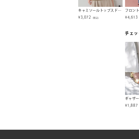
リネンライクIラインスカート
サイドラインベアオールインワン【miette ミエット】
キャミソールトップスドッキングTシャツ【メール便可／100】
¥
2,767
¥
3,072
¥
4,613
税込）
（税込）
（税込）
チェッ
ギャザ
¥
1,887