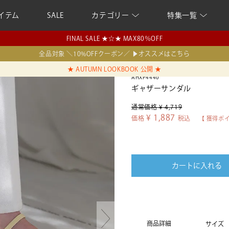
イテム
SALE
カテゴリー
特集一覧
FINAL SALE ★☆★ MAX80％OFF
全品対象 ＼10%OFFクーポン／ ▶オススメはこちら
★ AUTUMN LOOKBOOK 公開 ★
AHXP4440
ギャザーサンダル
通常価格
¥
4,719
¥
1,887
価格
税込
【 獲得ポ
カートに入れる
商品詳細
サイズ