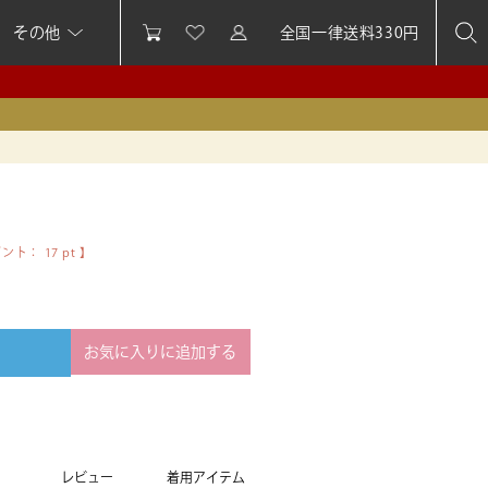
その他
全国一律送料330円
イント：
17
pt 】
お気に入りに追加する
レビュー
着用アイテム