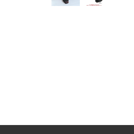
サッカーストライプシャーリングビスチェ【メール便可／70】
¥
723
¥
2,964
（税込）
（