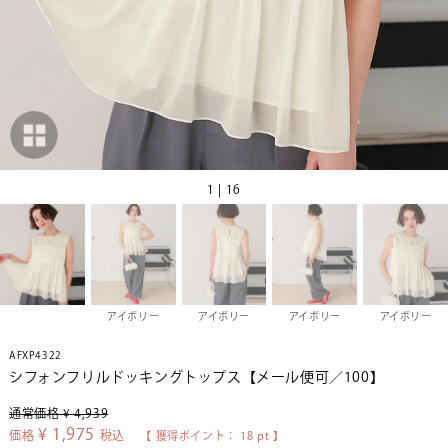
1 | 16
アイボリー
アイボリー
アイボリー
アイボリー
AFXP4322
シフォンフリルドッキングトップス【メール便可／100】
通常価格
¥
4,939
¥
1,975
価格
税込
【 獲得ポイント：
18
pt 】