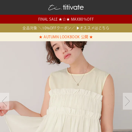
FINAL SALE ★☆★ MAX80％OFF
全品対象 ＼10%OFFクーポン／ ▶オススメはこちら
★ AUTUMN LOOKBOOK 公開 ★