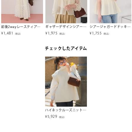
前後2wayレースティアードワンピース
ギャザーデザインシアーブラウス【メール便可／100】
シアージャガードドッキングトップス
¥
1,481
¥
1,975
¥
1,755
（税込）
（税込）
（税込）
チェックしたアイテム
ハイネックルーズニットベスト
¥
5,929
（税込）