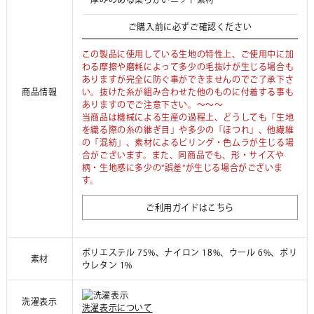
ご購入前に必ずご確認ください
この製品に使用している生地の特性上、ご使用中に加
わる摩擦や磨耗によって多少の毛抜けが生じる場合も
ありますが完全に防ぐ事ができませんのでご了承下さ
商品情報
い。抜けた糸が組み合わせた他のものに付着する事も
ありますのでご注意下さい。～～～
当商品は機械による生産の過程上、どうしても「生地
を織る際の糸の継ぎ目」や多少の「ほつれ」、他繊維
の「混紡」、素材によるピリング・色ムラが生じる場
合がございます。また、同商品でも、形・サイズや
柄・生地感に多少の"誤差"が生じる場合がございま
す。
ご利用ガイドはこちら
ポリエステル 75%、ナイロン 18%、ウール 6%、ポリ
素材
ウレタン 1%
洗濯表示
洗濯表示について