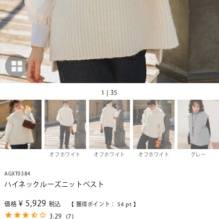
1 | 35
オフホワイト
オフホワイト
オフホワイト
グレー
AGXT0384
ハイネックルーズニットベスト
¥
5,929
価格
税込
【 獲得ポイント：
54
pt 】
3.29
(
7
)