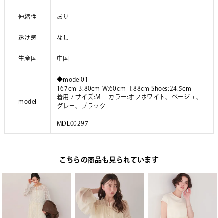
伸縮性
あり
透け感
なし
生産国
中国
◆model01
167cm B:80cm W:60cm H:88cm Shoes:24.5cm
着用 / サイズ:M カラー:オフホワイト、ベージュ、
model
グレー、ブラック
MDL00297
こちらの商品も見られています