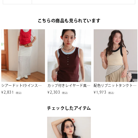
こちらの商品も見られています
シアードットIラインスカート【miette ミエット】【メール便可／100】
カップ付きレイヤード風タンクトップ【miette ミエット】【メール便可／100】
配色リブニットタンクトップ【メール便可／90】
¥
2,831
¥
2,303
¥
1,973
（税込）
（税込）
（税込）
チェックしたアイテム