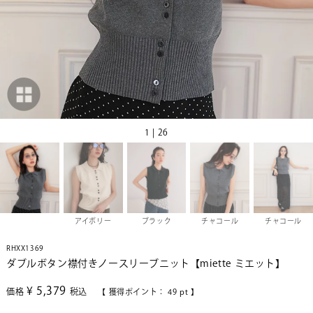
1 | 26
アイボリー
ブラック
チャコール
チャコール
RHXX1369
ダブルボタン襟付きノースリーブニット【miette ミエット】
¥
5,379
価格
税込
【 獲得ポイント：
49
pt 】