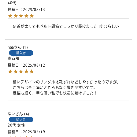
40代
投稿日
2025/08/13
足首が太くてもベルト調節でしっかり履けました!!すばらしい
haa
1
購入者
東京都
投稿日
2025/08/12
細いデザインのサンダルは靴ずれなどしやすかったのですが、
こちらは全く痛いところもなく履きやすいです。

足幅も細く、甲も薄い私でも快適に履けました！
ゆい
4
購入者
20代
女性
投稿日
2025/05/19