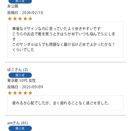
購入者
非公開
投稿日
2026/02/10
華奢なデザインなのに思っていたより歩きやすいです

こちらのお店で靴を買うときはＳかМでいつも悩んでＳにしま
す

このサンダルはＳでも問題なく履けるけどМでよかったかな？
くらいでした
ぽこ
2
購入者
東京都
50代
女性
投稿日
2025/09/09
疲れるか心配でしたが、全く疲れることなく過ごせました。
am
65
購入者