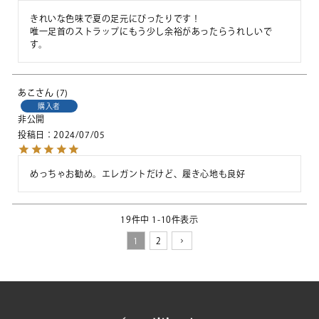
きれいな色味で夏の足元にぴったりです！

唯一足首のストラップにもう少し余裕があったらうれしいで
す。
あこ
7
購入者
非公開
投稿日
2024/07/05
めっちゃお勧め。エレガントだけど、履き心地も良好
19
件中
1
-
10
件表示
1
2