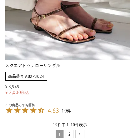
スクエアトゥナローサンダル
商品番号
ABXP3624
¥
3,949
¥
2,000
税込
4.63
19
19
件中
1
-
10
件表示
1
2