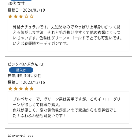
30代
女性
投稿日
2024/05/19
骨格ナチュラルです。丈短めなのでやっぱり上半身いかつく見
える気がします泣　それと毛が抜けやすくて他の衣類にくっつ
いちゃいます。色味はグリーン×ゴールドでとても可愛いです。
いえば春優勝カーディガンです。
ピンクべいぶ
3
購入者
神奈川県
30代
女性
投稿日
2023/12/16
ブルベサマーで、グリーン系は苦手ですが、このイエローグリ
ーンが欲しくて挑戦で購入。

色味が優しく、変な黄色味が無いので家族からも高評価でし
新ママ
8