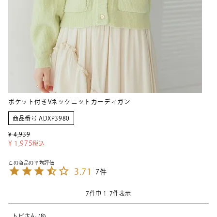
ポケット付きVネックニットカーディガン
商品番号
ADXP3980
¥
4,939
¥
1,975
税込
3.71
7
7
件中
1
-
7
件表示
トピ
8