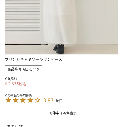
フリンジキャミソールワンピース
商品番号
AEJR3119
¥
6,589
¥
2,635
税込
3.83
6
6
件中
1
-
6
件表示
あ
3