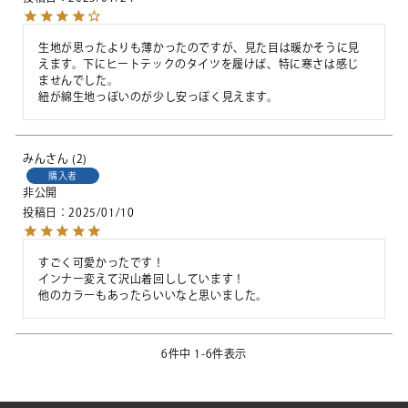
生地が思ったよりも薄かったのですが、見た目は暖かそうに見
えます。下にヒートテックのタイツを履けば、特に寒さは感じ
ませんでした。

紐が綿生地っぽいのが少し安っぽく見えます。
みん
2
購入者
非公開
投稿日
2025/01/10
すごく可愛かったです！

インナー変えて沢山着回ししています！

他のカラーもあったらいいなと思いました。
6
件中
1
-
6
件表示