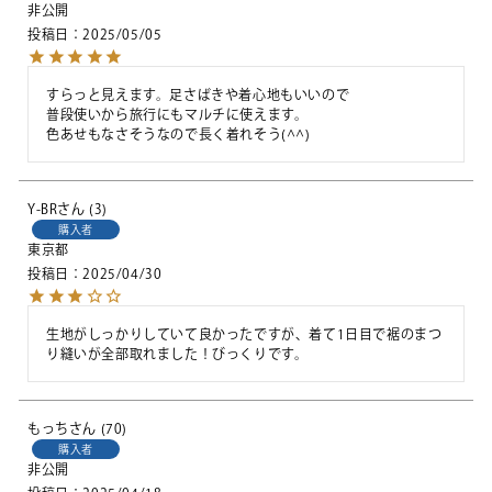
非公開
投稿日
2025/05/05
すらっと見えます。足さばきや着心地もいいので

普段使いから旅行にもマルチに使えます。

色あせもなさそうなので長く着れそう(^^)
Y-BR
3
購入者
東京都
投稿日
2025/04/30
生地がしっかりしていて良かったですが、着て1日目で裾のまつ
り縫いが全部取れました！びっくりです。
もっち
70
購入者
非公開