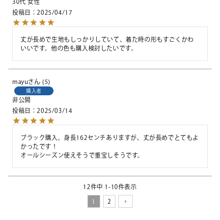
30代
女性
投稿日
2025/04/17
丈が長めで生地もしっかりしていて、着た時の形もすごくかわ
いいです。他の色も購入検討したいです。
mayu
5
購入者
非公開
投稿日
2025/03/14
ブラック購入。身長162センチありますが、丈が長めでとてもよ
かったです！

オールシーズン使えそうで重宝しそうです。
12
件中
1
-
10
件表示
1
2