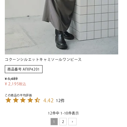
コクーンシルエットキャミソールワンピース
商品番号
AFXP4201
¥
5,489
¥
2,195
税込
4.42
12
12
件中
1
-
10
件表示
1
2