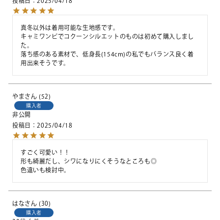
投稿日
2025/04/18
真冬以外は着用可能な生地感です。

キャミワンピでコクーンシルエットのものは初めて購入しまし
た。

落ち感のある素材で、低身長(154cm)の私でもバランス良く着
用出来そうです。
やま
52
購入者
非公開
投稿日
2025/04/18
すごく可愛い！！

形も綺麗だし、シワになりにくそうなところも◎

色違いも検討中。
はな
30
購入者