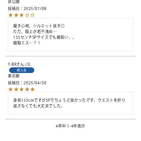
非公開
投稿日
2025/07/08
履き心地、シルエット良き◎

ただ、股上が若干浅め…

155センチSPサイズでも裾長い。。

縫製ミス…？！
Y-BR
3
購入者
東京都
投稿日
2025/04/30
身長153cmですがSPでちょうど良かったです。ウエストを折り
返さなくても大丈夫でした。
4
件中
1
-
4
件表示