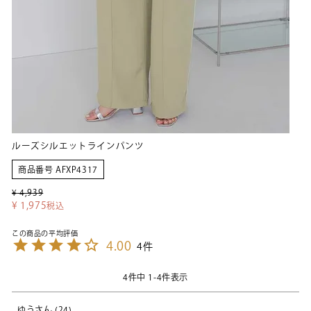
ルーズシルエットラインパンツ
商品番号
AFXP4317
¥
4,939
¥
1,975
税込
4.00
4
4
件中
1
-
4
件表示
ゆう
24