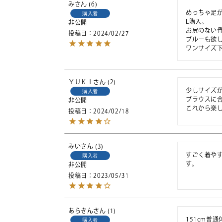
み
6
めっちゃ足が
購入者
L購入。

非公開
お尻のない骨
投稿日
2024/02/27
ブルーも欲し
ＹＵＫＩ
2
少しサイズが
購入者
ブラウスに合
非公開
これから楽
投稿日
2024/02/18
みい
3
すごく着や
購入者
す。
非公開
投稿日
2023/05/31
あらきん
1
151cm普
購入者