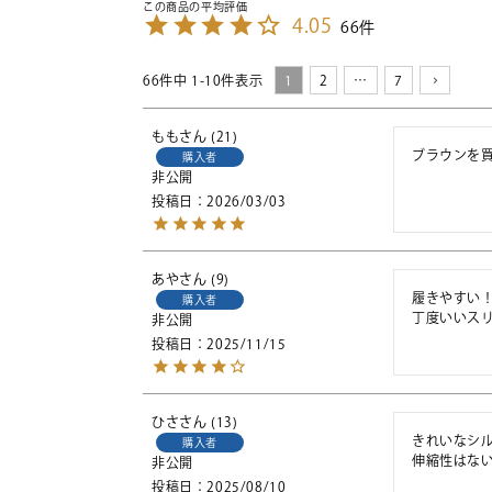
4.05
66
66
件中
1
-
10
件表示
1
2
…
7
もも
21
ブラウンを
購入者
非公開
投稿日
2026/03/03
あや
9
履きやすい！
購入者
丁度いいス
非公開
投稿日
2025/11/15
ひさ
13
きれいなシ
購入者
伸縮性はな
非公開
投稿日
2025/08/10