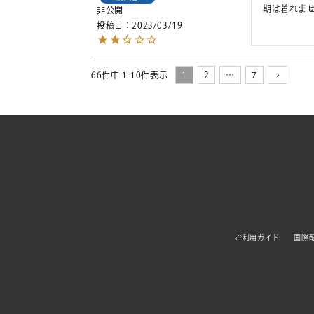
期は着れま
非公開
投稿日
2023/03/19
66
件中
1
-
10
件表示
1
2
…
7
ご利用ガイド
国際配送