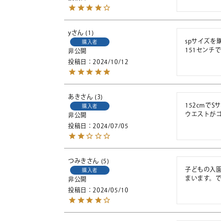
y
1
spサイズを
購入者
151センチ
非公開
投稿日
2024/10/12
あき
3
152cmでS
購入者
ウエストが
非公開
投稿日
2024/07/05
つみき
5
子どもの入園
購入者
まいます。
非公開
投稿日
2024/05/10