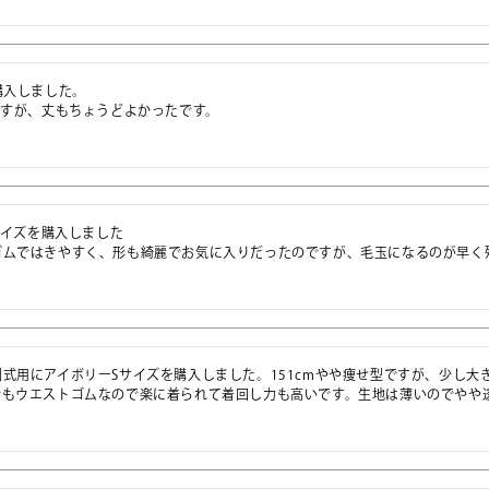
購入しました。

ですが、丈もちょうどよかったです。
サイズを購入しました

ゴムではきやすく、形も綺麗でお気に入りだったのですが、毛玉になるのが早く
式用にアイボリーSサイズを購入しました。151cmやや痩せ型ですが、少し
でもウエストゴムなので楽に着られて着回し力も高いです。生地は薄いのでやや