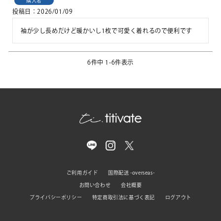
購入者
投稿日
2026/01/09
袖が少し長めだけど暖かいし1枚で可愛く着れるので便利です
6
件中
1
-
6
件表示
ご利用ガイド
国際配送 -overseas-
お問い合わせ
会社概要
プライバシーポリシー
特定商取引法に基づく表記
ログアウト