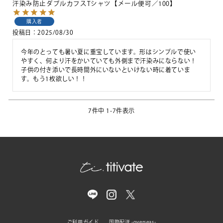
汗染み防止ダブルカフスTシャツ【メール便可／100】
購入者
投稿日
2025/08/30
今年のとっても暑い夏に重宝しています。形はシンプルで使い
やすく、何より汗をかいていても外側まで汗染みにならない！
子供の付き添いで長時間外にいないといけない時に着ていま
す。もう1枚欲しい！！
7
件中
1
-
7
件表示
ご利用ガイド
国際配送 -overseas-