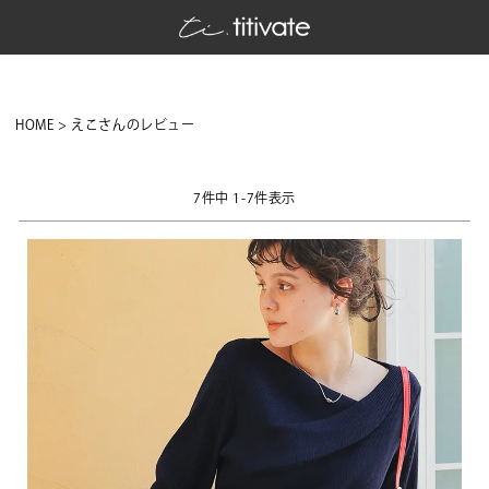
HOME
えこさんのレビュー
7
件中
1
-
7
件表示