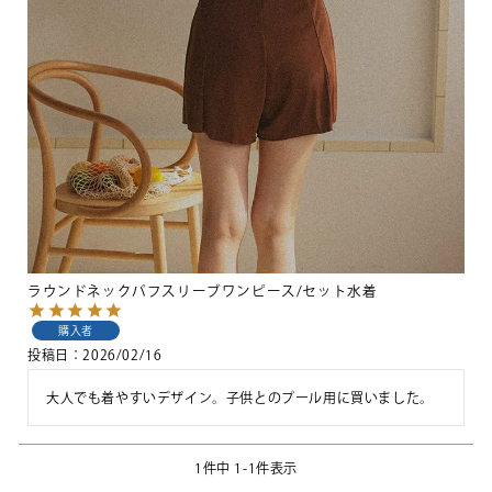
ラウンドネックパフスリーブワンピース/セット水着
購入者
投稿日
2026/02/16
大人でも着やすいデザイン。子供とのプール用に買いました。
1
件中
1
-
1
件表示