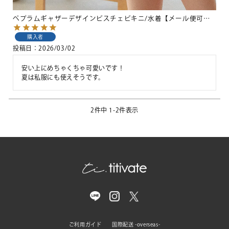
ペプラムギャザーデザインビスチェビキニ/水着【メール便可／100】
購入者
投稿日
2026/03/02
安い上にめちゃくちゃ可愛いです！

夏は私服にも使えそうです。
2
件中
1
-
2
件表示
ご利用ガイド
国際配送 -overseas-