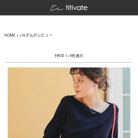
HOME
chiさんのレビュー
9
件中
1
-
9
件表示