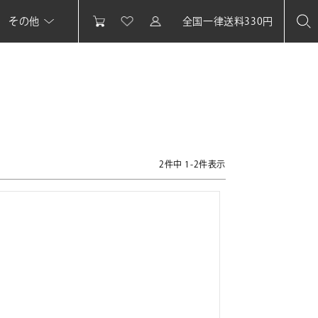
その他
全国一律送料330円
2
件中
1
-
2
件表示