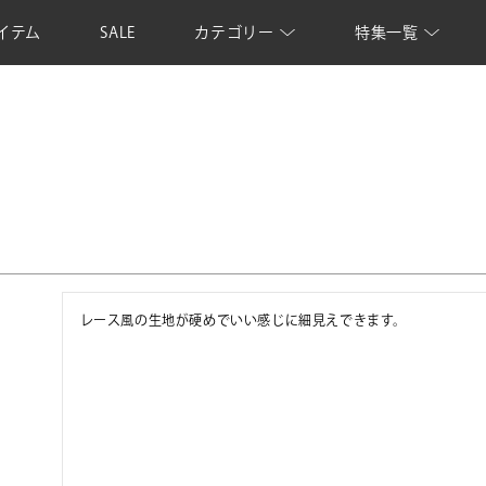
イテム
SALE
カテゴリー
特集一覧
レース風の生地が硬めでいい感じに細見えできます。