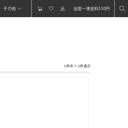
その他
全国一律送料330円
5
件中
1
-
5
件表示