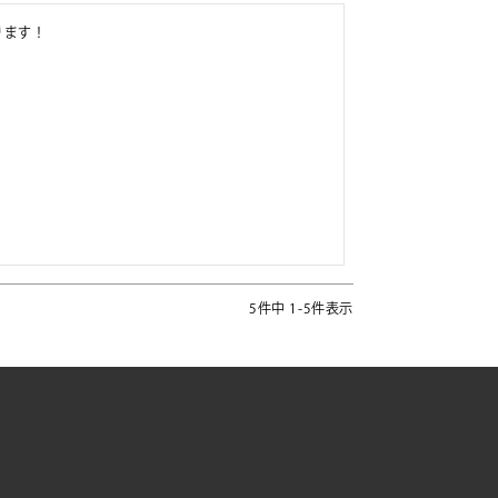
ます！

5
件中
1
-
5
件表示