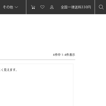
その他
全国一律送料330円
4
件中
1
-
4
件表示
く見えます。
