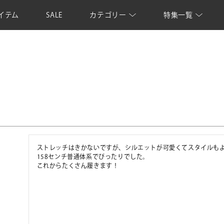
イテム
SALE
カテゴリー
特集一覧
ストレッチはきかないですが、シルエットが可愛くてスタイルもよ
158センチ普通体系でぴったりでした。

これからたくさん履きます！