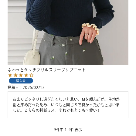
ふわっとタッチフリルスリーブリブニット
購入者
投稿日
2026/02/13
あまりピッタリし過ぎたくないと思い、Ｍを頼んだが、生地が
割と厚めだったため、いつもと同じＳで良かったかもと思いま
した。こちらの判断ミス。それでもとても可愛い！
9
件中
1
-
9
件表示