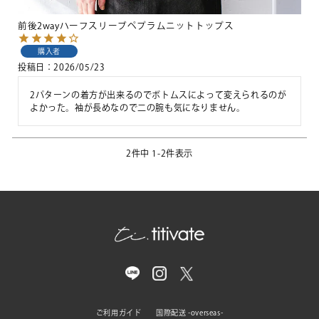
前後2wayハーフスリーブペプラムニットトップス
購入者
投稿日
2026/05/23
2パターンの着方が出来るのでボトムスによって変えられるのが
よかった。袖が長めなので二の腕も気になりません。
2
件中
1
-
2
件表示
ご利用ガイド
国際配送 -overseas-