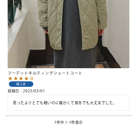
フーデットキルティングショートコート
購入者
投稿日
2023/03/01
思ったよりとても軽いのに暖かくて真冬でも大丈夫でした。
7
件中
1
-
7
件表示