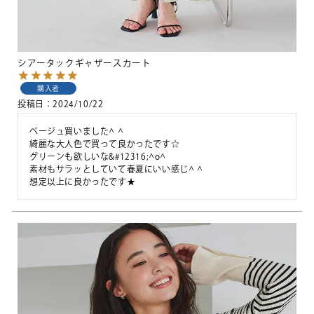
シアータックギャザースカート
購入者
投稿日
2024/10/22
ベージュ買いました^ ^

綺麗な大人色で買って良かったです☆

グリーンも欲しいな&#12316;^o^

素材もサラッとしていて春夏にいい感じ^ ^

想定以上に良かったです★