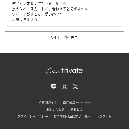
デザイン可愛くて買いました！☆

黒のタイトスカートに、合わせて着てます^ ^

ツイードがすごく可愛い(*^^*)

大事に着ます☆
3
件中
1
-
3
件表示
ご利用ガイド
国際配送 -overseas-
お問い合わせ
会社概要
プライバシーポリシー
特定商取引法に基づく表記
ログアウト