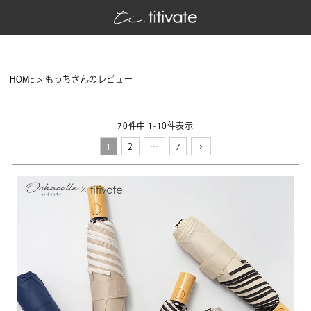
HOME
もっちさんのレビュー
70
件中
1
-
10
件表示
1
2
…
7