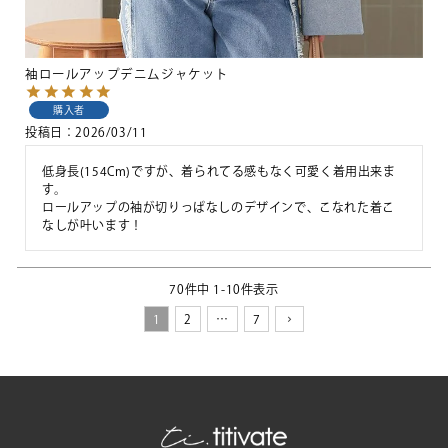
袖ロールアップデニムジャケット
購入者
投稿日
2026/03/11
低身長(154Cm)ですが、着られてる感もなく可愛く着用出来ま
す。

ロールアップの袖が切りっぱなしのデザインで、こなれた着こ
なしが叶います！
70
件中
1
-
10
件表示
1
2
…
7