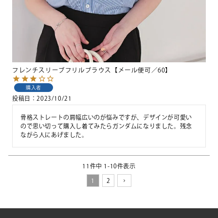
フレンチスリーブフリルブラウス【メール便可／60】
購入者
投稿日
2023/10/21
骨格ストレートの肩幅広いのが悩みですが、デザインが可愛い
ので思い切って購入し着てみたらガンダムになりました。残念
ながら人にあげました。
11
件中
1
-
10
件表示
1
2